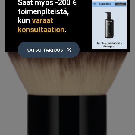
Saat myös -200 €
toimenpiteistä,
kun
varaat
konsultaation
.
KATSO TARJOUS