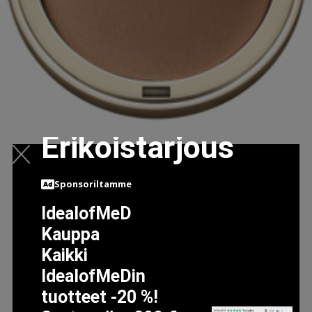
Erikoistarjous
EVER MATTE COMPACT POWDER, 06
Sponsoriltamme
28.76 EUR
42.95 EUR
IdealofMeD
Kauppa
LISÄTIETOJA
Kaikki
IdealofMeDin
tuotteet -20 %!