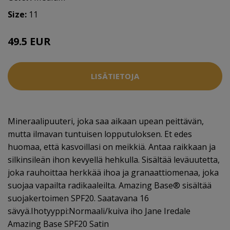
Size:
11
49.5 EUR
LISÄTIETOJA
Mineraalipuuteri, joka saa aikaan upean peittävän,
mutta ilmavan tuntuisen lopputuloksen. Et edes
huomaa, että kasvoillasi on meikkiä. Antaa raikkaan ja
silkinsileän ihon kevyellä hehkulla. Sisältää leväuutetta,
joka rauhoittaa herkkää ihoa ja granaattiomenaa, joka
suojaa vapailta radikaaleilta. Amazing Base® sisältää
suojakertoimen SPF20. Saatavana 16
sävyä.Ihotyyppi:Normaali/kuiva iho Jane Iredale
Amazing Base SPF20 Satin