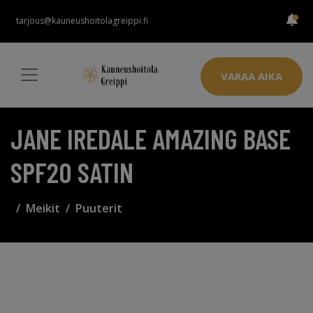
tarjous@kauneushoitolagreippi.fi
VARAA AIKA
JANE IREDALE AMAZING BASE
SPF20 SATIN
Meikit
Puuterit