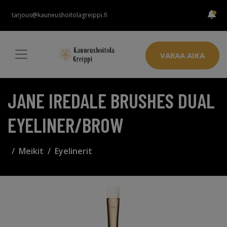
tarjous@kauneushoitolagreippi.fi
VARAA AIKA
JANE IREDALE BRUSHES DUAL
EYELINER/BROW
Meikit
Eyelinerit