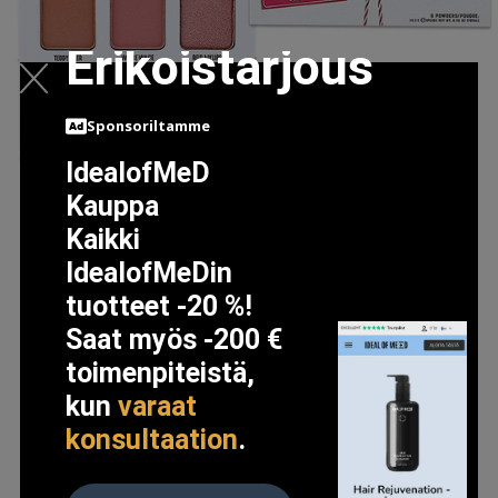
Erikoistarjous
Sponsoriltamme
IdealofMeD
Kauppa
MALE ORDER EYESHADOW PALETTE, THE BALM
Kaikki
LUOMIVÄRI
IdealofMeDin
36.95 EUR
tuotteet -20 %!
Saat myös -200 €
LISÄTIETOJA
toimenpiteistä,
kun
varaat
konsultaation
.