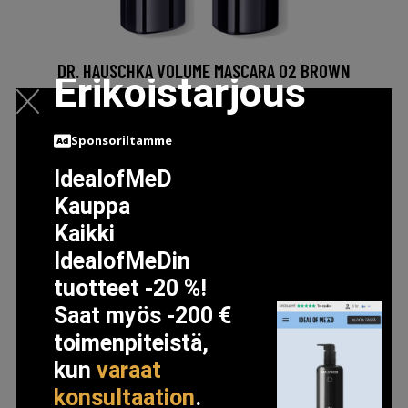
DR. HAUSCHKA VOLUME MASCARA 02 BROWN
Erikoistarjous
25.9 EUR
Sponsoriltamme
LISÄTIETOJA
IdealofMeD
Kauppa
Kaikki
IdealofMeDin
tuotteet -20 %!
Saat myös -200 €
toimenpiteistä,
kun
varaat
konsultaation
.