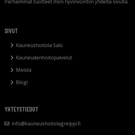
Parhaimmat tuotteet ihon hyvinvointiin yhdeltä sivulta.
SIVUT
Kauneushoitola Salo
Kauneudenhoitopalvelut
Meistä
Blogi
YHTEYSTIEDOT
info@kauneushoitolagreippi.fi