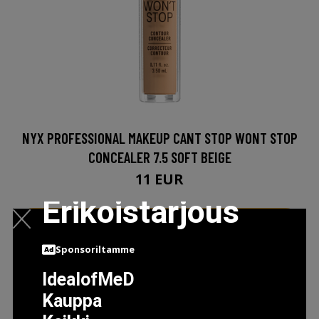
NYX PROFESSIONAL MAKEUP CANT STOP WONT STOP
CONCEALER 7.5 SOFT BEIGE
11 EUR
Erikoistarjous
LISÄTIETOJA
Sponsoriltamme
IdealofMeD
Kauppa