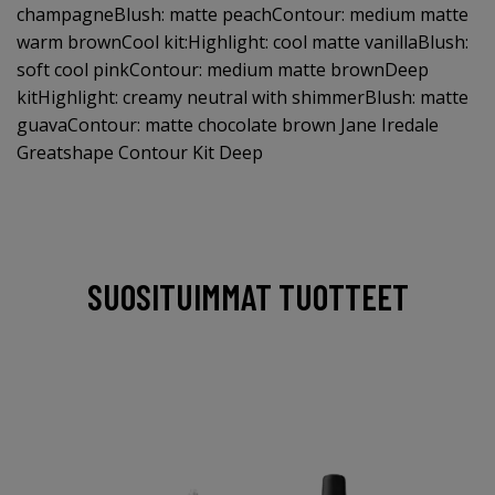
champagneBlush: matte peachContour: medium matte
warm brownCool kit:Highlight: cool matte vanillaBlush:
soft cool pinkContour: medium matte brownDeep
kitHighlight: creamy neutral with shimmerBlush: matte
guavaContour: matte chocolate brown Jane Iredale
Greatshape Contour Kit Deep
SUOSITUIMMAT TUOTTEET