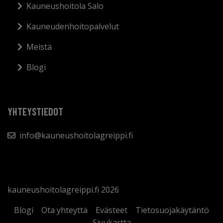
Kauneushoitola Salo
Kauneudenhoitopalvelut
Meistä
Blogi
YHTEYSTIEDOT
info@kauneushoitolagreippi.fi
kauneushoitolagreippi.fi 2026
Blogi
Ota yhteyttä
Evästeet
Tietosuojakäytäntö
Sivukartta