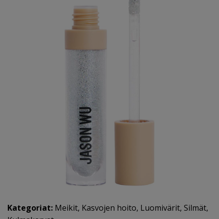
Kategoriat:
Meikit
,
Kasvojen hoito
,
Luomivärit
,
Silmät
,