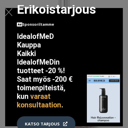
Erikoistarjous
Sponsoriltamme
IdealofMeD
Kauppa
Kaikki
MAYBELLINE TATTOO BROW LIFT SOFT BROWN 2
IdealofMeDin
10.5 EUR
13.5 EUR
tuotteet -20 %!
Saat myös -200 €
LISÄTIETOJA
toimenpiteistä,
kun
varaat
konsultaation
.
KATSO TARJOUS