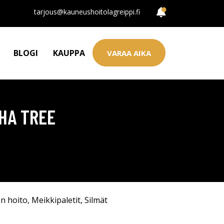
tarjous@kauneushoitolagreippi.fi
BLOGI
KAUPPA
VARAA AIKA
HA TREE
n hoito
,
Meikkipaletit
,
Silmät