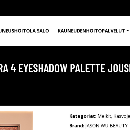
UNEUSHOITOLA SALO
KAUNEUDENHOITOPALVELUT
RA 4 EYESHADOW PALETTE JOUS
Kategoriat:
Meikit
,
Kasvoje
Brand:
JASON WU BEAUTY