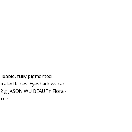
ildable, fully pigmented
curated tones. Eyeshadows can
3,2 g JASON WU BEAUTY Flora 4
Tree