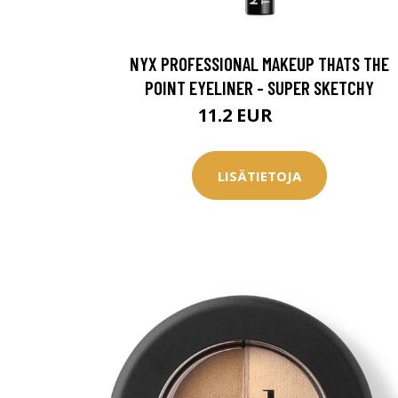
Saat myös -20
konsultaation
NYX PROFESSIONAL MAKEUP THATS THE
POINT EYELINER - SUPER SKETCHY
KATSO TARJOUS
11.2 EUR
12.5 EUR
LISÄTIETOJA