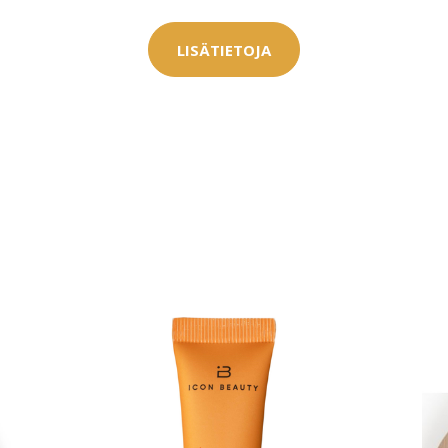
0 € toimenpiteistä, kun
varaat
LISÄTIETOJA
.