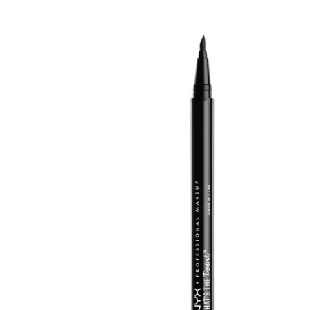
Erikoist
Sponsoriltamme
IdealofMeD K
Kaikki Idealof