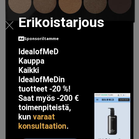
Erikoistarjous
Sponsoriltamme
IdealofMeD
Kauppa
BOBBI BROWN REAL NUDES EYE SHADOW PALETTE
Kaikki
GOLDEN NUDES
IdealofMeDin
37 EUR
40.5 EUR
tuotteet -20 %!
Saat myös -200 €
LISÄTIETOJA
toimenpiteistä,
kun
varaat
konsultaation
.