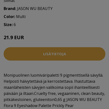
Silmät
Brand:
JASON WU BEAUTY
Color:
Multi
Size:
6
21.9 EUR
LISÄTIETOJA
Monipuolinen luomiväripaletti 9 pigmenttisellä sävyllä.
Helposti häivytettävä ja kerrostettava. Ihastuttava
maanläheisten sävyjen valikoima sopii ihanteellisesti
päivään ja iltaan.Cruelty free, vegaaninen, clean beauty,
pitkäkestoinen, gluteeniton0,65 g JASON WU BEAUTY
Flora 9 Eyeshadow Palette Prickly Pear