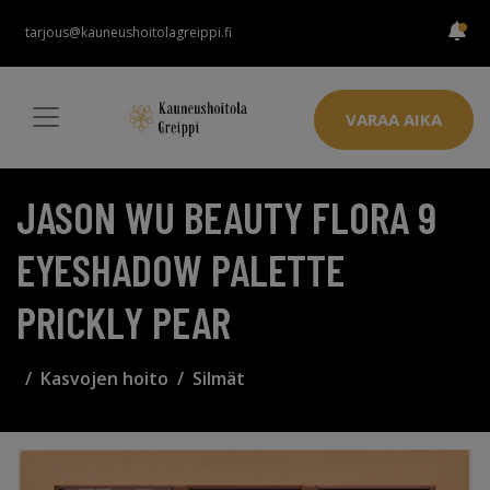
tarjous@kauneushoitolagreippi.fi
VARAA AIKA
JASON WU BEAUTY FLORA 9
EYESHADOW PALETTE
PRICKLY PEAR
Kasvojen hoito
Silmät