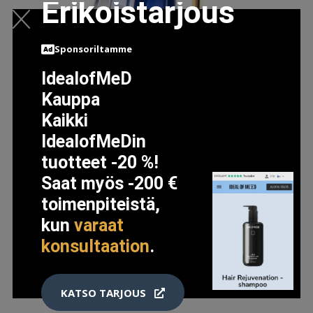
Erikoistarjous
Sponsoriltamme
IdealofMeD
Kauppa
CAROLINA HERRERA GOODGIRL LEGERE EDP (30ML)
Kaikki
60 EUR
63 EUR
IdealofMeDin
tuotteet -20 %!
LISÄTIETOJA
Saat myös -200 €
toimenpiteistä,
kun
varaat
konsultaation
.
KATSO TARJOUS