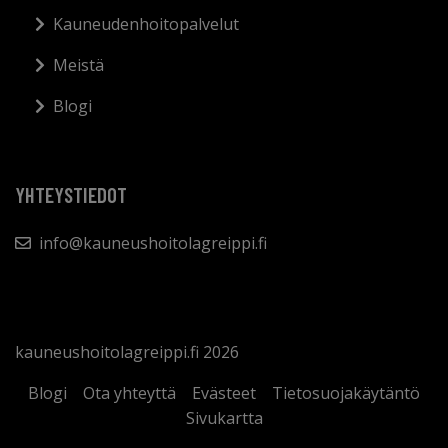
Kauneudenhoitopalvelut
Meistä
Blogi
YHTEYSTIEDOT
info@kauneushoitolagreippi.fi
kauneushoitolagreippi.fi 2026
Blogi
Ota yhteyttä
Evästeet
Tietosuojakäytäntö
Sivukartta