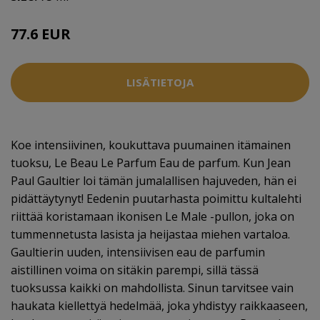
77.6 EUR
80.5 EUR
LISÄTIETOJA
Koe intensiivinen, koukuttava puumainen itämainen
tuoksu, Le Beau Le Parfum Eau de parfum. Kun Jean
Paul Gaultier loi tämän jumalallisen hajuveden, hän ei
pidättäytynyt! Eedenin puutarhasta poimittu kultalehti
riittää koristamaan ikonisen Le Male -pullon, joka on
tummennetusta lasista ja heijastaa miehen vartaloa.
Gaultierin uuden, intensiivisen eau de parfumin
aistillinen voima on sitäkin parempi, sillä tässä
tuoksussa kaikki on mahdollista. Sinun tarvitsee vain
haukata kiellettyä hedelmää, joka yhdistyy raikkaaseen,