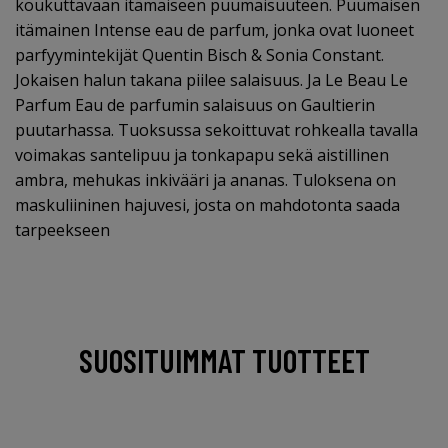
koukuttavaan itämaiseen puumaisuuteen. Puumaisen
itämainen Intense eau de parfum, jonka ovat luoneet
parfyymintekijät Quentin Bisch & Sonia Constant.
Jokaisen halun takana piilee salaisuus. Ja Le Beau Le
Parfum Eau de parfumin salaisuus on Gaultierin
puutarhassa. Tuoksussa sekoittuvat rohkealla tavalla
voimakas santelipuu ja tonkapapu sekä aistillinen
ambra, mehukas inkivääri ja ananas. Tuloksena on
maskuliininen hajuvesi, josta on mahdotonta saada
tarpeekseen
SUOSITUIMMAT TUOTTEET