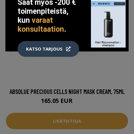
Saat myös -200 €
toimenpiteistä,
kun
varaat
konsultaation
.
KATSO TARJOUS
ABSOLUE PRECIOUS CELLS NIGHT MASK CREAM, 75ML
165.05 EUR
165.95 EUR
LISÄTIETOJA