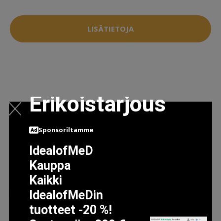
LISÄTIETOJA
Erikoistarjous
Sponsoriltamme
IdealofMeD
Kauppa
Kaikki
IdealofMeDin
tuotteet -20 %!