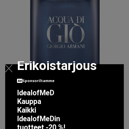
Erikoistarjous
Sponsoriltamme
IdealofMeD
Kauppa
ACQUA DI GIO HOMME PROFONDO , 75 ML ARMANI
Kaikki
MIESTEN HAJUVEDET
IdealofMeDin
85.9 EUR
tuotteet -20 %!