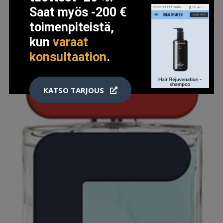
Saat myös -200 €
LISÄTIETOJA
toimenpiteistä,
kun
varaat
konsultaation
.
KATSO TARJOUS