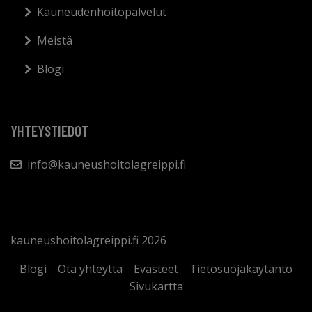
Kauneudenhoitopalvelut
Meistä
Blogi
YHTEYSTIEDOT
info@kauneushoitolagreippi.fi
kauneushoitolagreippi.fi 2026
Blogi
Ota yhteyttä
Evästeet
Tietosuojakäytäntö
Sivukartta