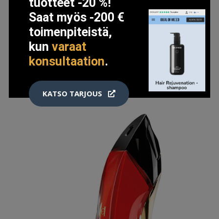
tuotteet -20 %!
PARFUM NUDE JEAN PAUL GAULTIER
Saat myös -200 €
91.99 EUR
toimenpiteistä,
kun
varaat
LISÄTIETOJA
konsultaation
.
KATSO TARJOUS