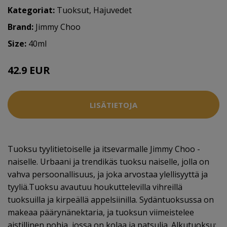
Kategoriat:
Tuoksut
,
Hajuvedet
Brand:
Jimmy Choo
Size:
40ml
42.9 EUR
52.5 EUR
LISÄTIETOJA
Tuoksu tyylitietoiselle ja itsevarmalle Jimmy Choo -
naiselle. Urbaani ja trendikäs tuoksu naiselle, jolla on
vahva persoonallisuus, ja joka arvostaa ylellisyyttä ja
tyyliä.Tuoksu avautuu houkuttelevilla vihreillä
tuoksuilla ja kirpeällä appelsiinilla. Sydäntuoksussa on
makeaa päärynänektaria, ja tuoksun viimeistelee
aistillinen pohja, jossa on kolaa ja patsulia. Alkutuoksu: