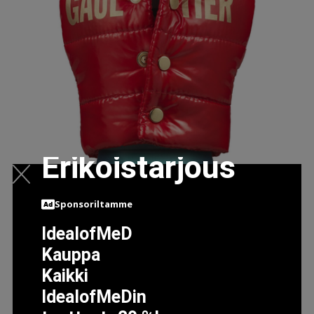
Erikoistarjous
Sponsoriltamme
IdealofMeD
Kauppa
Kaikki
IdealofMeDin
LE MALE EAU DE TOILETTE XMAS HAJUVESI EAU DE