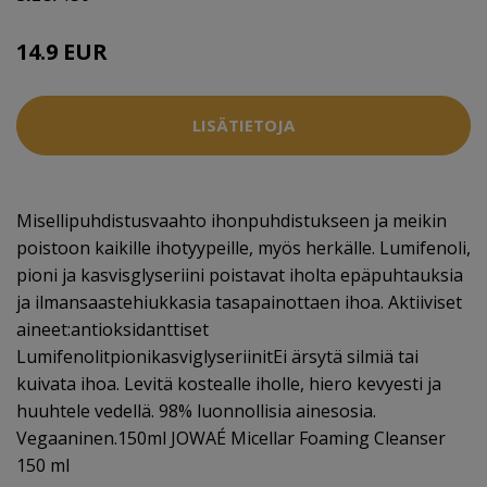
14.9 EUR
LISÄTIETOJA
Misellipuhdistusvaahto ihonpuhdistukseen ja meikin
poistoon kaikille ihotyypeille, myös herkälle. Lumifenoli,
pioni ja kasvisglyseriini poistavat iholta epäpuhtauksia
ja ilmansaastehiukkasia tasapainottaen ihoa. Aktiiviset
aineet:antioksidanttiset
LumifenolitpionikasviglyseriinitEi ärsytä silmiä tai
kuivata ihoa. Levitä kostealle iholle, hiero kevyesti ja
huuhtele vedellä. 98% luonnollisia ainesosia.
Vegaaninen.150ml JOWAÉ Micellar Foaming Cleanser
150 ml