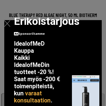
BLUE THERAPY RED ALGAE NIGHT, 50 ML BIOTHERM
Erikoistarjous
KASVOVOITEET
64.5 EUR
Sponsoriltamme
IdealofMeD
LISÄTIETOJA
Kauppa
Kaikki
IdealofMeDin
tuotteet -20 %!
Saat myös -200 €
toimenpiteistä,
kun
varaat
konsultaation
.