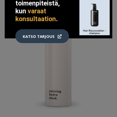
toimenpiteistä,
kun
varaat
konsultaation
.
KATSO TARJOUS