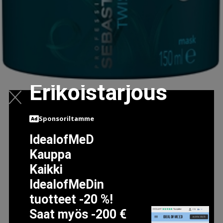
Erikoistarjous
TWISTED ELASTIC TREATMENT - CURL MASK 150 ML
Sponsoriltamme
22.95 EUR
IdealofMeD
Kauppa
LISÄTIETOJA
Kaikki
IdealofMeDin
tuotteet -20 %!
Saat myös -200 €