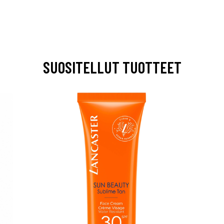
SUOSITELLUT TUOTTEET
arjous
auppa
MeDin tuotteet -20 %!