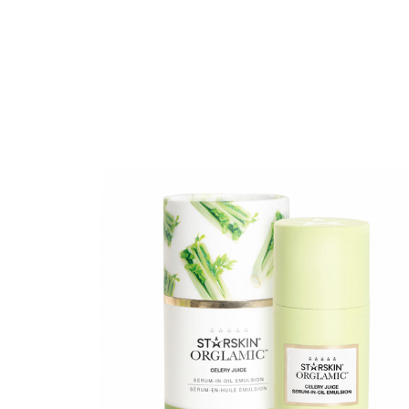
Erikoist
Sponsoriltamme
IdealofMeD K
Kaikki Idealof