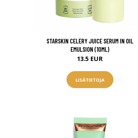
Saat myös -20
konsultaation
KATSO TARJOUS
STARSKIN CELERY JUICE SERUM IN OIL
EMULSION (10ML)
13.5 EUR
LISÄTIETOJA