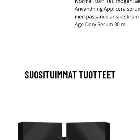
Normal, torr, fet, mogen, å
Användning:Applicera serum
med passande ansiktskräm.
Age Dery Serum 30 ml
SUOSITUIMMAT TUOTTEET