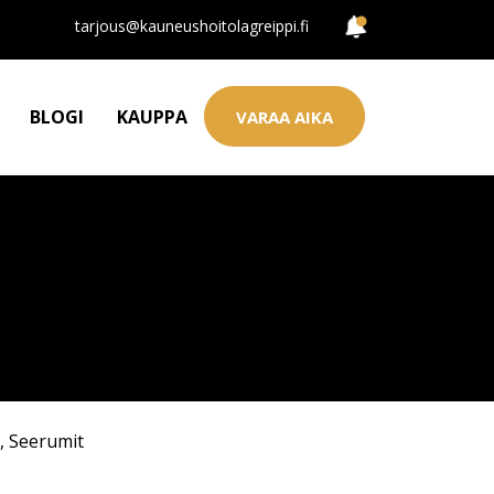
tarjous@kauneushoitolagreippi.fi
BLOGI
KAUPPA
VARAA AIKA
,
Seerumit