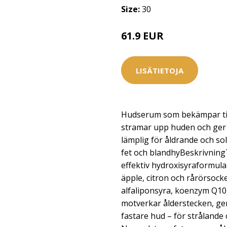
Size:
30
61.9 EUR
LISÄTIETOJA
Hudserum som bekämpar tid
stramar upp huden och ger h
lämplig för åldrande och so
fet och blandhyBeskrivning
effektiv hydroxisyraformula 
äpple, citron och rårörsock
alfaliponsyra, koenzym Q10
motverkar ålderstecken, ger
fastare hud – för strålande