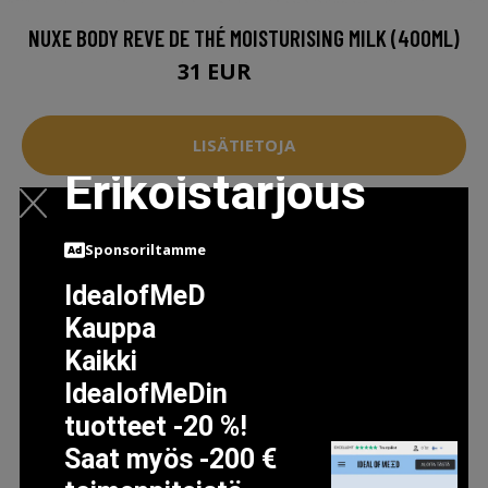
NUXE BODY REVE DE THÉ MOISTURISING MILK (400ML)
31 EUR
33.5 EUR
LISÄTIETOJA
Erikoistarjous
Sponsoriltamme
IdealofMeD
Kauppa
Kaikki
IdealofMeDin
tuotteet -20 %!
Saat myös -200 €