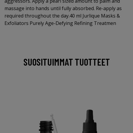
aggressors. Apply a pearl sized amount to palm and
massage into hands until fully absorbed. Re-apply as
required throughout the day.40 ml Jurlique Masks &
Exfoliators Purely Age-Defying Refining Treatmen
SUOSITUIMMAT TUOTTEET