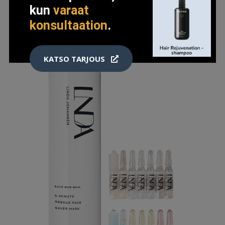
kun
varaat
konsultaation
.
KATSO TARJOUS