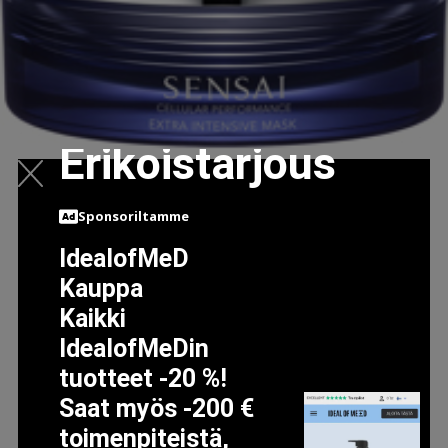
Erikoistarjous
Sponsoriltamme
IdealofMeD
Kauppa
CELLULAR PERFORMANCE EXTRA INTENSIVE MASK 75ML
Kaikki
248.95 EUR
255.95 EUR
IdealofMeDin
tuotteet -20 %!
LISÄTIETOJA
Saat myös -200 €
toimenpiteistä,