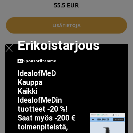
55.5 EUR
LISÄTIETOJA
Erikoistarjous
Sponsoriltamme
IdealofMeD
Kauppa
Kaikki
IdealofMeDin
tuotteet -20 %!
Saat myös -200 €
toimenpiteistä,