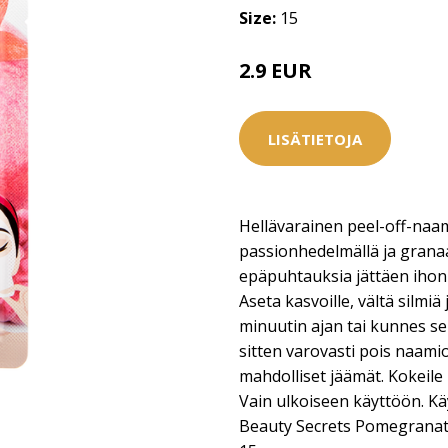
Size:
15
2.9 EUR
LISÄTIETOJA
Hellävarainen peel-off-naam
passionhedelmällä ja granaa
epäpuhtauksia jättäen ihon 
Aseta kasvoille, vältä silmi
minuutin ajan tai kunnes s
sitten varovasti pois naami
mahdolliset jäämät. Kokeile
Vain ulkoiseen käyttöön. Käy
Beauty Secrets Pomegranate