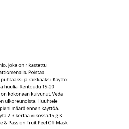
io, joka on rikastettu
ttiomenalla. Poistaa
puhtaaksi ja raikkaaksi. Käyttö:
ä ja huulia. Rentoudu 15-20
e on kokonaan kuivunut. Vedä
on ulkoreunoista. Huuhtele
 pieni määrä ennen käyttöä.
tä 2-3 kertaa viikossa.15 g K-
 & Passion Fruit Peel Off Mask