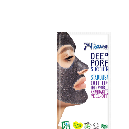
Erikoist
Sponsoriltamme
IdealofMeD K
Kaikki Idealof