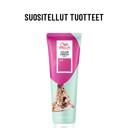
SUOSITELLUT TUOTTEET
arjous
auppa
MeDin tuotteet -20 %!