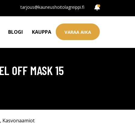
tarjous@kauneushoitolagreippi.fi
BLOGI
KAUPPA
VARAA AIKA
EL OFF MASK 15
,
Kasvonaamiot