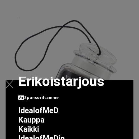
Erikoistarjous
Sponsoriltamme
IdealofMeD
Kauppa
Kaikki
IdealofMeDin