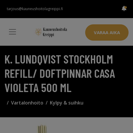
tarjous@kauneushoitolagreippi.fi
VARAA AIKA
K. LUNDQVIST STOCKHOLM
REFILL/ DOFTPINNAR CASA
VIOLETA 500 ML
Vartalonhoito
Kylpy & suihku