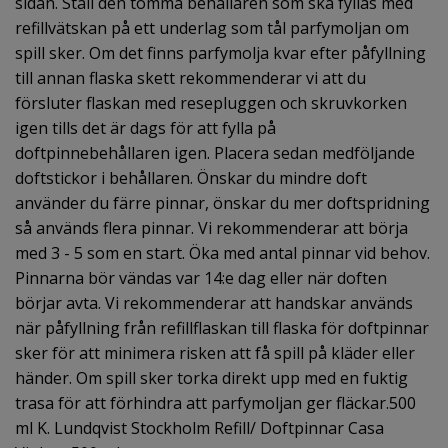
sidan. Ställ den tomma behållaren som ska fyllas med
refillvätskan på ett underlag som tål parfymoljan om
spill sker. Om det finns parfymolja kvar efter påfyllning
till annan flaska skett rekommenderar vi att du
försluter flaskan med resepluggen och skruvkorken
igen tills det är dags för att fylla på
doftpinnebehållaren igen. Placera sedan medföljande
doftstickor i behållaren. Önskar du mindre doft
använder du färre pinnar, önskar du mer doftspridning
så används flera pinnar. Vi rekommenderar att börja
med 3 - 5 som en start. Öka med antal pinnar vid behov.
Pinnarna bör vändas var 14:e dag eller när doften
börjar avta. Vi rekommenderar att handskar används
när påfyllning från refillflaskan till flaska för doftpinnar
sker för att minimera risken att få spill på kläder eller
händer. Om spill sker torka direkt upp med en fuktig
trasa för att förhindra att parfymoljan ger fläckar.500
ml K. Lundqvist Stockholm Refill/ Doftpinnar Casa