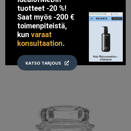
tuotteet -20 %!
Saat myös -200 €
YANKEE CANDLE MIDSUMMER´S NIGHT CAR JAR
toimenpiteistä,
ULTIMATE
kun
varaat
8.9 EUR
konsultaation
.
LISÄTIETOJA
KATSO TARJOUS