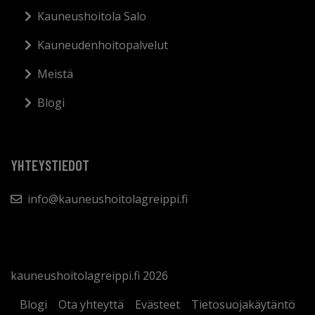
Kauneushoitola Salo
Kauneudenhoitopalvelut
Meistä
Blogi
YHTEYSTIEDOT
info@kauneushoitolagreippi.fi
kauneushoitolagreippi.fi 2026
Blogi
Ota yhteyttä
Evästeet
Tietosuojakäytäntö