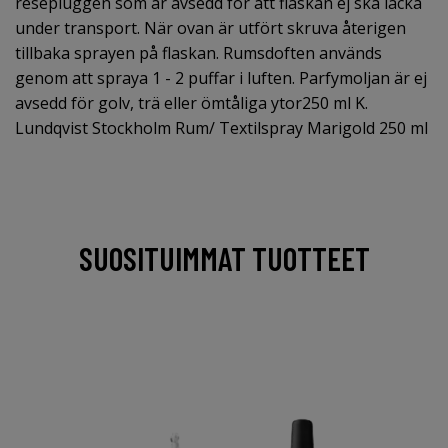
resepluggen som är avsedd för att flaskan ej ska läcka
under transport. När ovan är utfört skruva återigen
tillbaka sprayen på flaskan. Rumsdoften används
genom att spraya 1 - 2 puffar i luften. Parfymoljan är ej
avsedd för golv, trä eller ömtåliga ytor250 ml K.
Lundqvist Stockholm Rum/ Textilspray Marigold 250 ml
SUOSITUIMMAT TUOTTEET