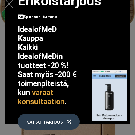
Erikoistarjous
Sponsoriltamme
IdealofMeD
Kauppa
Kaikki
GILLIAN JONES RESORT 3 ROOM WEEKENDER
IdealofMeDin
51.5 EUR
tuotteet -20 %!
Saat myös -200 €
toimenpiteistä,
LISÄTIETOJA
kun
varaat
konsultaation
.
KATSO TARJOUS