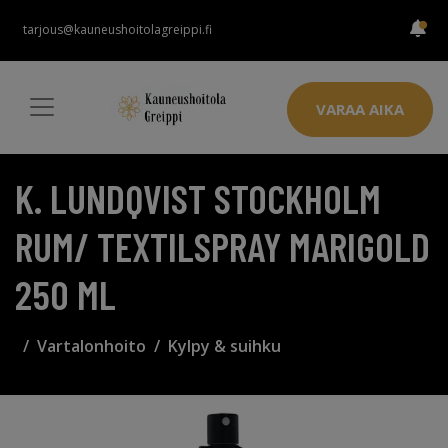
tarjous@kauneushoitolagreippi.fi
VARAA AIKA
K. LUNDQVIST STOCKHOLM
RUM/ TEXTILSPRAY MARIGOLD
250 ML
Vartalonhoito
Kylpy & suihku