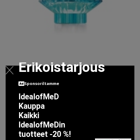
Erikoistarjous
Sponsoriltamme
CURIOUS, EDP 100ML
IdealofMeD
29.95 EUR
Kauppa
52.95 EUR
Kaikki
IdealofMeDin
LISÄTIETOJA
tuotteet -20 %!