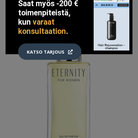
Saat myös -200 €
toimenpiteistä,
kun
varaat
konsultaation
.
KATSO TARJOUS