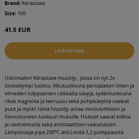
Brand:
Kérastase
Size:
100
41.5 EUR
LISÄTIETOJA
Uskomaton Kérastase-hiusöljy , jossa on nyt 2x
tiivistetympi tuoksu. Alkutuoksuna persialaisen limen ja
vihreiden tulppaanien raikkaita sävyjä, sydäntuoksuna
rikas magnolia ja teeruusu sekä pohjasävyinä vaaleat
puut ja myski; tämä hiusöljy antaa moniulotteisen ja
hienostuneen tuoksun hiuksille. Hiukset saavat kiiltoa
ja ravitsemusta sekä antistaattisen vaikutuksen.
Lämpösuoja jopa 230°C asti.Levitä 1,2 pumppausta