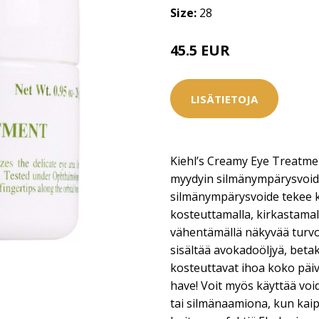
Size:
28
45.5 EUR
LISÄTIETOJA
Kiehl’s Creamy Eye Treatmen
myydyin silmänympärysvoide
silmänympärysvoide tekee k
kosteuttamalla, kirkastamal
vähentämällä näkyvää turv
sisältää avokadoöljyä, betak
kosteuttavat ihoa koko päiv
have! Voit myös käyttää voi
tai silmänaamiona, kun kaip