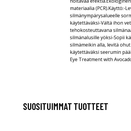
hoitavaa efektiä.Ekologine
materiaalia (PCR).Käyttö:-Le
silmänympärysalueelle sorme
käytettäväksi-Vältä ihon ve
tehokosteuttavana silmänaa
silmänalusille yöksi-Sopii k
silmämeikin alla, levitä ohu
käytettäväksi seerumin pää
Eye Treatment with Avocad
SUOSITUIMMAT TUOTTEET