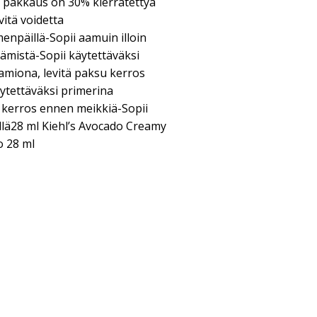
n pakkaus on 30% kierrätettyä
vitä voidetta
npäillä-Sopii aamuin illoin
tämistä-Sopii käytettäväksi
miona, levitä paksu kerros
äytettäväksi primerina
t kerros ennen meikkiä-Sopii
llä28 ml Kiehl’s Avocado Creamy
o 28 ml