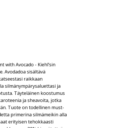
t with Avocado - Kiehl’sin
. Avodadoa sisältävä
atseestasi raikkaan
la silmänympärysaluettasi ja
otusta. Täyteläinen koostumus
aroteenia ja sheavoita, jotka
än. Tuote on todellinen must-
detta primerina silmämeikin alla
aat erityisen tehokkaasti