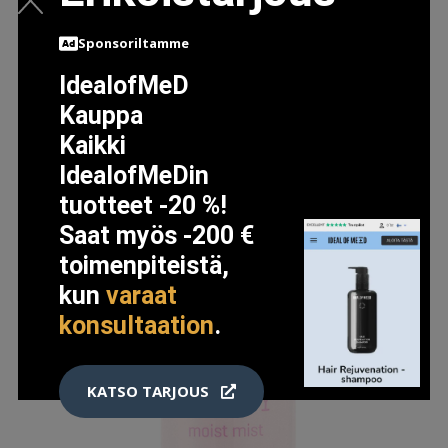
Sponsoriltamme
IdealofMeD
Kauppa
Kaikki
IdealofMeDin
tuotteet -20 %!
Saat myös -200 €
toimenpiteistä,
kun
varaat
konsultaation
.
KATSO TARJOUS