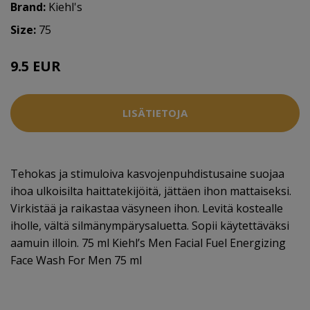
Brand:
Kiehl's
Size:
75
9.5 EUR
LISÄTIETOJA
Tehokas ja stimuloiva kasvojenpuhdistusaine suojaa
ihoa ulkoisilta haittatekijöitä, jättäen ihon mattaiseksi.
Virkistää ja raikastaa väsyneen ihon. Levitä kostealle
iholle, vältä silmänympärysaluetta. Sopii käytettäväksi
aamuin illoin. 75 ml Kiehl’s Men Facial Fuel Energizing
Face Wash For Men 75 ml