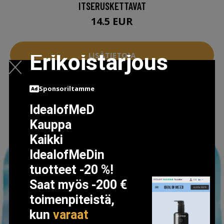
ITSERUSKETTAVAT
14.5 EUR
Erikoistarjous
LISÄTIETOJA
Sponsoriltamme
IdealofMeD
Kauppa
Kaikki
IdealofMeDin
tuotteet -20 %!
Saat myös -200 €
toimenpiteistä,
kun
varaat