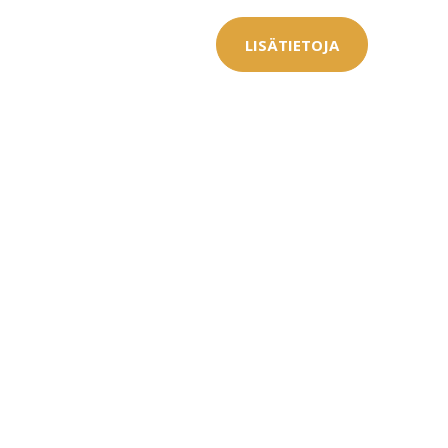
Saat myös -20
LISÄTIETOJA
konsultaation
KATSO TARJOUS