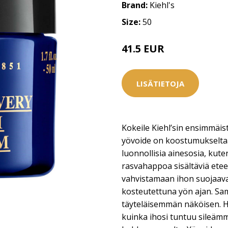
Brand:
Kiehl's
Size:
50
41.5 EUR
LISÄTIETOJA
Kokeile Kiehl’sin ensimmäis
yövoide on koostumukseltaa
luonnollisia ainesosia, kut
rasvahappoa sisältäviä eteer
vahvistamaan ihon suojaavaa
kosteutettuna yön ajan. Sam
täyteläisemmän näköisen. 
kuinka ihosi tuntuu sileämm