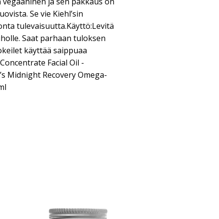
 vegaaninen ja sen pakkaus on
ovista. Se vie Kiehl’sin
ta tulevaisuutta.Käyttö:Levitä
e iholle. Saat parhaan tuloksen
keilet käyttää saippuaa
oncentrate Facial Oil -
hl’s Midnight Recovery Omega-
ml