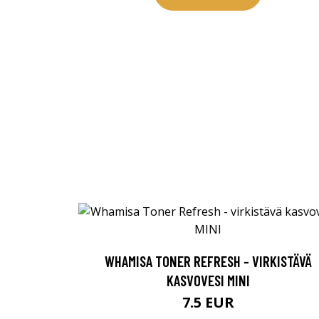
Erikoist
WHAMISA TONER REFRESH - VIRKISTÄVÄ
Sponsoriltamme
KASVOVESI MINI
IdealofMeD K
7.5 EUR
Kaikki Idealof