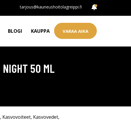
tarjous@kauneushoitolagreippi.fi
BLOGI
KAUPPA
VARAA AIKA
 NIGHT 50 ML
,
Kasvovoiteet
,
Kasvovedet
,