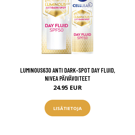
0 € toimenpiteistä, kun
varaat
.
LUMINOUS630 ANTI DARK-SPOT DAY FLUID,
NIVEA PÄIVÄVOITEET
24.95 EUR
LISÄTIETOJA