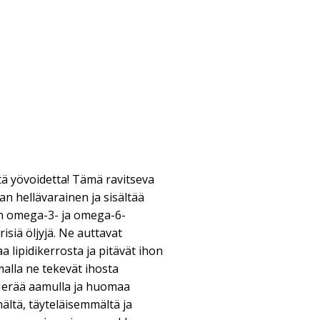
tä yövoidetta! Tämä ravitseva
n hellävarainen ja sisältää
en omega-3- ja omega-6-
isiä öljyjä. Ne auttavat
 lipidikerrosta ja pitävät ihon
alla ne tekevät ihosta
Herää aamulla ja huomaa
ältä, täyteläisemmältä ja