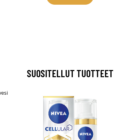
SUOSITELLUT TUOTTEET
arjous
auppa
MeDin tuotteet -20 %!