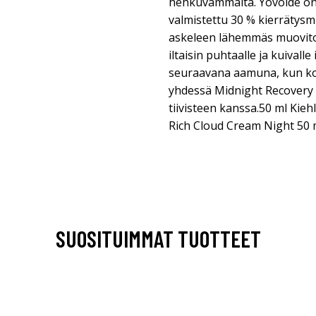
hehkuvammalta. Yövoide on
valmistettu 30 % kierrätysmu
askeleen lähemmäs muoviton
iltaisin puhtaalle ja kuivall
seuraavana aamuna, kun ko
yhdessä Midnight Recovery C
tiivisteen kanssa.50 ml Kie
Rich Cloud Cream Night 50 
SUOSITUIMMAT TUOTTEET