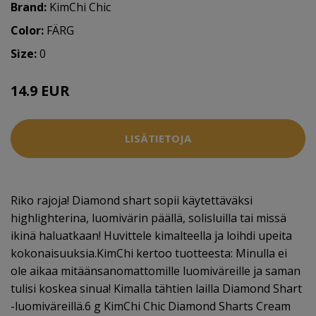
Brand:
KimChi Chic
Color:
FÄRG
Size:
0
14.9 EUR
LISÄTIETOJA
Riko rajoja! Diamond shart sopii käytettäväksi
highlighterina, luomivärin päällä, solisluilla tai missä
ikinä haluatkaan! Huvittele kimalteella ja loihdi upeita
kokonaisuuksia.KimChi kertoo tuotteesta: Minulla ei
ole aikaa mitäänsanomattomille luomiväreille ja saman
tulisi koskea sinua! Kimalla tähtien lailla Diamond Shart
-luomiväreillä.6 g KimChi Chic Diamond Sharts Cream