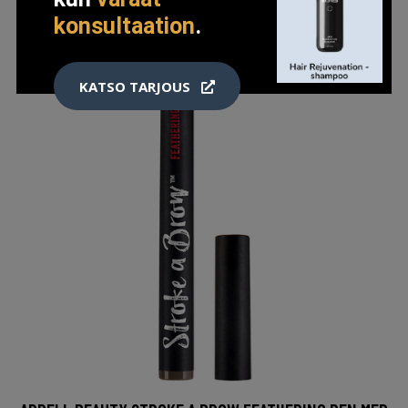
konsultaation
.
KATSO TARJOUS