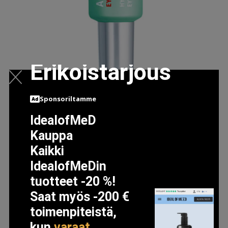
Erikoistarjous
BIOTHERM HOMME AQUAPOWER EYE DE PUFFER EYE
Sponsoriltamme
CREAM (15ML)
IdealofMeD
15.6 EUR
17.5 EUR
Kauppa
Kaikki
LISÄTIETOJA
IdealofMeDin
tuotteet -20 %!
Saat myös -200 €
toimenpiteistä,
kun
varaat