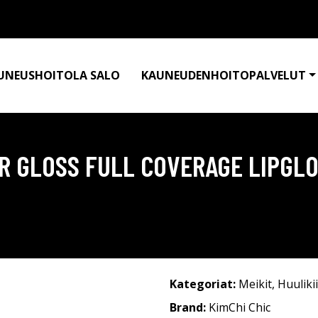
UNEUSHOITOLA SALO
KAUNEUDENHOITOPALVELUT
ER GLOSS FULL COVERAGE LIPGL
Kategoriat:
Meikit
,
Huulikii
Brand:
KimChi Chic