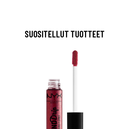
SUOSITELLUT TUOTTEET
arjous
auppa
MeDin tuotteet -20 %!