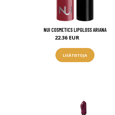
Saat myös -20
konsultaation
NUI COSMETICS LIPGLOSS ARIANA
KATSO TARJOUS
22.36 EUR
27.95 EUR
LISÄTIETOJA