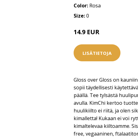
Color:
Rosa
Size:
0
14.9 EUR
LISÄTIETOJA
Gloss over Gloss on kauniin 
sopii täydellisesti käytettä
päällä. Tee tylsästä huulipu
avulla. KimChi kertoo tuotte
huulikiilto ei riitä, ja olen 
kimalletta! Kukaan ei voi ry
kimaltelevaa kiiltoamme. Sisä
free, vegaaninen, ftalaatito