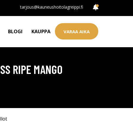
tarjous@kauneushoitolagreippi.fi
BLOGI
KAUPPA
VARAA AIKA
OSS RIPE MANGO
llot