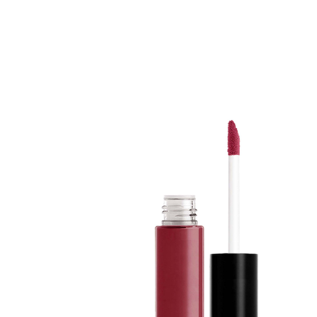
Erikoist
Sponsoriltamme
IdealofMeD K
Kaikki Idealof