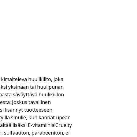
kimalteleva huulikiilto, joka
väksi yksinään tai huulipunan
nasta säväyttävä huulikiillon
esta: Joskus tavallinen
siksi lisännyt tuotteeseen
ttyillä sinulle, kun kannat upean
ltää lisäksi E-vitamiinia!Cruelty
n, sulfaatiton, parabeeniton, ei