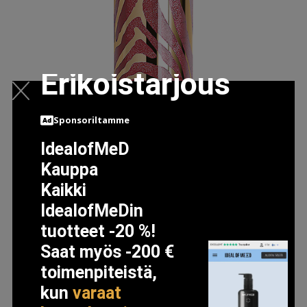
Erikoistarjous
Sponsoriltamme
SISLEY LE PHYTO GLOSS 2 AURORA 2 AURORA
IdealofMeD
47.5 EUR
Kauppa
Kaikki
IdealofMeDin
LISÄTIETOJA
tuotteet -20 %!
Saat myös -200 €
toimenpiteistä,
kun
varaat