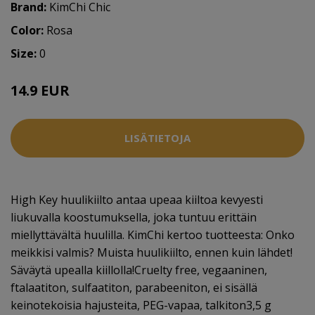
Brand:
KimChi Chic
Color:
Rosa
Size:
0
14.9 EUR
LISÄTIETOJA
High Key huulikiilto antaa upeaa kiiltoa kevyesti
liukuvalla koostumuksella, joka tuntuu erittäin
miellyttävältä huulilla. KimChi kertoo tuotteesta: Onko
meikkisi valmis? Muista huulikiilto, ennen kuin lähdet!
Säväytä upealla kiillolla!Cruelty free, vegaaninen,
ftalaatiton, sulfaatiton, parabeeniton, ei sisällä
keinotekoisia hajusteita, PEG-vapaa, talkiton3,5 g