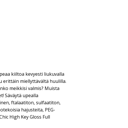
peaa kiiltoa kevyesti liukuvalla
erittäin miellyttävältä huulilla.
nko meikkisi valmis? Muista
et! Säväytä upealla
inen, ftalaatiton, sulfaatiton,
notekoisia hajusteita, PEG-
Chic High Key Gloss Full