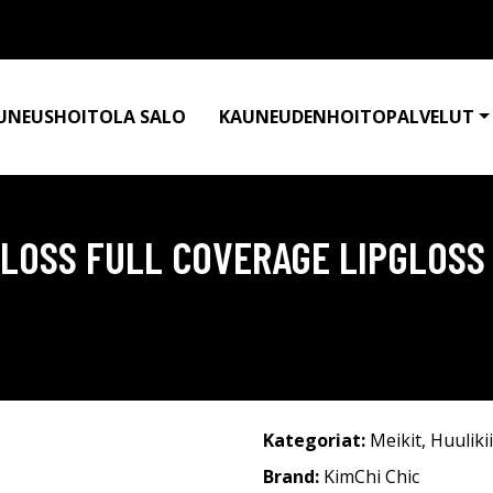
UNEUSHOITOLA SALO
KAUNEUDENHOITOPALVELUT
GLOSS FULL COVERAGE LIPGLOSS
Kategoriat:
Meikit
,
Huulikii
Brand:
KimChi Chic