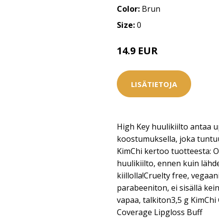
Color:
Brun
Size:
0
14.9 EUR
LISÄTIETOJA
High Key huulikiilto antaa u
koostumuksella, joka tuntuu 
KimChi kertoo tuotteesta: O
huulikiilto, ennen kuin lähd
kiillolla!Cruelty free, vegaan
parabeeniton, ei sisällä kei
vapaa, talkiton3,5 g KimChi 
Coverage Lipgloss Buff