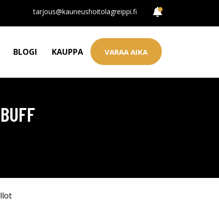
tarjous@kauneushoitolagreippi.fi
BLOGI
KAUPPA
VARAA AIKA
 BUFF
llot