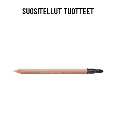
SUOSITELLUT TUOTTEET
arjous
auppa
MeDin tuotteet -20 %!