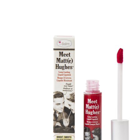
Erikoist
Sponsoriltamme
IdealofMeD K
Kaikki Idealof