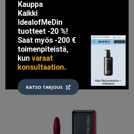
Kauppa
LISÄTIETOJA
Kaikki
IdealofMeDin
tuotteet -20 %!
Saat myös -200 €
toimenpiteistä,
kun
varaat
konsultaation
.
KATSO TARJOUS