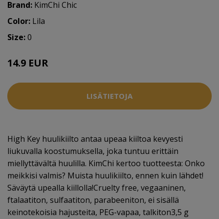
Brand:
KimChi Chic
Color:
Lila
Size:
0
14.9 EUR
LISÄTIETOJA
High Key huulikiilto antaa upeaa kiiltoa kevyesti
liukuvalla koostumuksella, joka tuntuu erittäin
miellyttävältä huulilla. KimChi kertoo tuotteesta: Onko
meikkisi valmis? Muista huulikiilto, ennen kuin lähdet!
Säväytä upealla kiillolla!Cruelty free, vegaaninen,
ftalaatiton, sulfaatiton, parabeeniton, ei sisällä
keinotekoisia hajusteita, PEG-vapaa, talkiton3,5 g