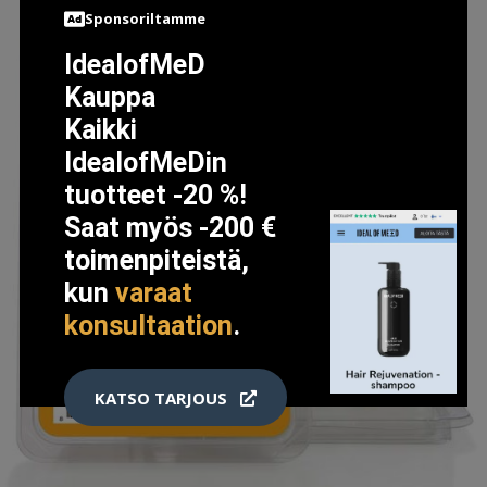
Sponsoriltamme
IdealofMeD
Kauppa
Kaikki
IdealofMeDin
tuotteet -20 %!
Saat myös -200 €
toimenpiteistä,
kun
varaat
konsultaation
.
KATSO TARJOUS