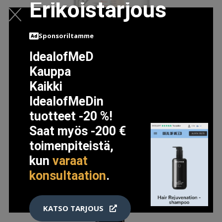
Erikoistarjous
Sponsoriltamme
IdealofMeD
Kauppa
SELF TAN PURITY VITAMINS BRONZING WATER FACE
Kaikki
SERUM, 50ML
IdealofMeDin
24.76 EUR
tuotteet -20 %!
32.95 EUR
Saat myös -200 €
toimenpiteistä,
LISÄTIETOJA
kun
varaat
konsultaation
.
KATSO TARJOUS