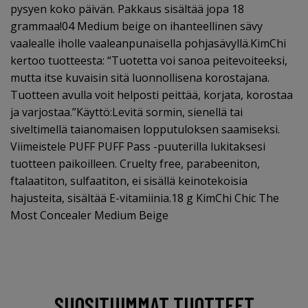
pysyen koko päivän. Pakkaus sisältää jopa 18
grammaa!04 Medium beige on ihanteellinen sävy
vaalealle iholle vaaleanpunaisella pohjasävyllä.KimChi
kertoo tuotteesta: “Tuotetta voi sanoa peitevoiteeksi,
mutta itse kuvaisin sitä luonnollisena korostajana.
Tuotteen avulla voit helposti peittää, korjata, korostaa
ja varjostaa.”Käyttö:Levitä sormin, sienellä tai
siveltimellä taianomaisen lopputuloksen saamiseksi.
Viimeistele PUFF PUFF Pass -puuterilla lukitaksesi
tuotteen paikoilleen. Cruelty free, parabeeniton,
ftalaatiton, sulfaatiton, ei sisällä keinotekoisia
hajusteita, sisältää E-vitamiinia.18 g KimChi Chic The
Most Concealer Medium Beige
SUOSITUIMMAT TUOTTEET