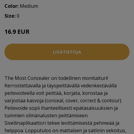
Color:
Medium
Size:
0
16.9 EUR
LISÄTIETOJA
The Most Concealer on todellinen monitaituri!
Kerrostettavalla ja täyspeittävällä vedenkestävällä
peitevoiteella voit peittää, korjata, korostaa ja
varjostaa kasvoja (conceal, cover, correct & contour).
Peitevoide sopii ihanteellisesti epätasaisuuksien ja
tummien silmänalusten peittämiseen.
Sivellinaplikaattori tekee levittämisestä pehmeää ja
helppoa. Lopputulos on mattaisen ja satiinin sekoitus,