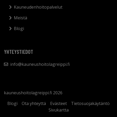
Kauneudenhoitopalvelut
Meistä
Blogi
YHTEYSTIEDOT
info@kauneushoitolagreippi.fi
kauneushoitolagreippi.fi 2026
Blogi
Ota yhteyttä
Evästeet
Tietosuojakäytäntö
Sivukartta