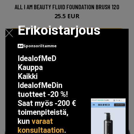
ALL I AM BEAUTY FLUID FOUNDATION BRUSH 120
25.5 EUR
Erikoistarjous
LISÄTIETOJA
Sponsoriltamme
IdealofMeD
Kauppa
Kaikki
IdealofMeDin
tuotteet -20 %!
Saat myös -200 €
toimenpiteistä,
kun
varaat
konsultaation
.