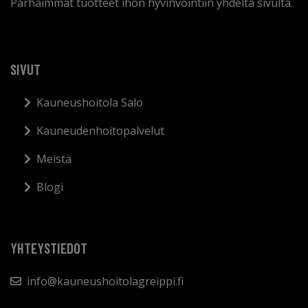
Parhaimmat tuotteet ihon hyvinvointiin yhdeltä sivulta.
SIVUT
Kauneushoitola Salo
Kauneudenhoitopalvelut
Meistä
Blogi
YHTEYSTIEDOT
info@kauneushoitolagreippi.fi