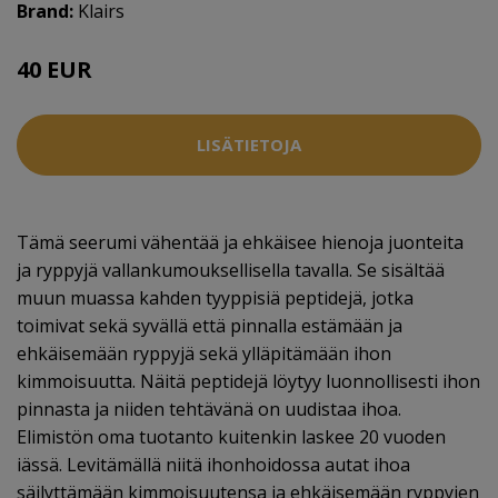
Brand:
Klairs
40 EUR
LISÄTIETOJA
Tämä seerumi vähentää ja ehkäisee hienoja juonteita
ja ryppyjä vallankumouksellisella tavalla. Se sisältää
muun muassa kahden tyyppisiä peptidejä, jotka
toimivat sekä syvällä että pinnalla estämään ja
ehkäisemään ryppyjä sekä ylläpitämään ihon
kimmoisuutta. Näitä peptidejä löytyy luonnollisesti ihon
pinnasta ja niiden tehtävänä on uudistaa ihoa.
Elimistön oma tuotanto kuitenkin laskee 20 vuoden
iässä. Levitämällä niitä ihonhoidossa autat ihoa
säilyttämään kimmoisuutensa ja ehkäisemään ryppyjen