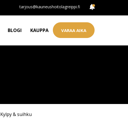
tarjous@kauneushoitolagreippi.fi
BLOGI
KAUPPA
VARAA AIKA
,
Kylpy & suihku