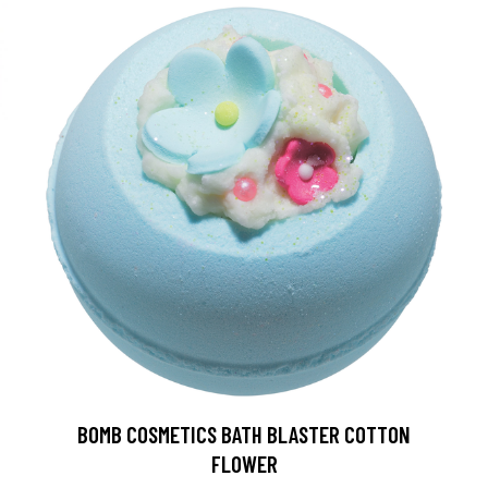
arjous
BOMB COSMETICS BATH BLASTER COTTON
auppa
FLOWER
MeDin tuotteet -20 %!