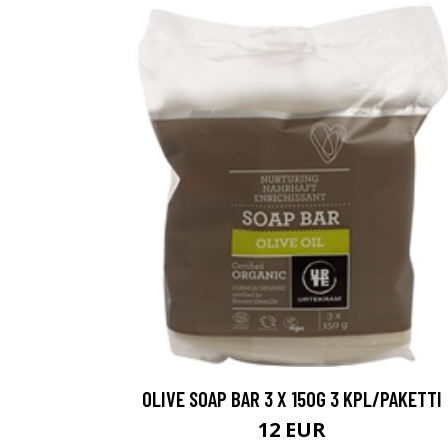
Erikoist
Sponsoriltamme
OLIVE SOAP BAR 3 X 150G 3 KPL/PAKETTI
IdealofMeD K
12 EUR
Kaikki Idealof