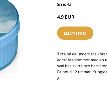
Size:
42
4.9 EUR
LISÄTIETOJA
Titta på de underbara körs
körsbärsblommor med en tou
sval bas av trä och bärnsten
Brinntid 12 timmar. Kringle
g