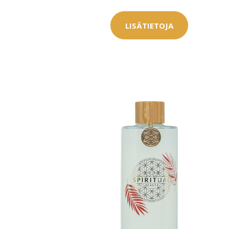
Saat myös -20
LISÄTIETOJA
konsultaation
KATSO TARJOUS