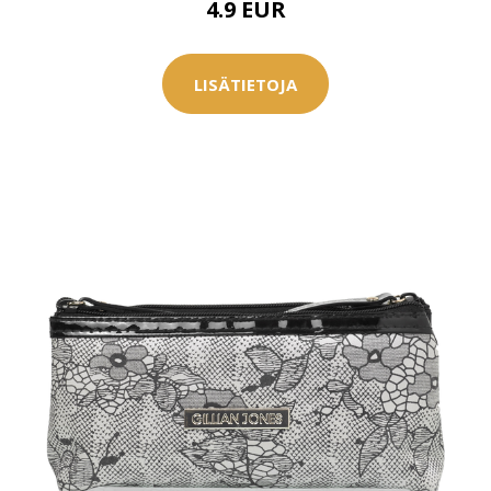
4.9 EUR
0 € toimenpiteistä, kun
varaat
.
LISÄTIETOJA