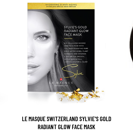
arjous
LE MASQUE SWITZERLAND SYLVIE'S GOLD
auppa
RADIANT GLOW FACE MASK
MeDin tuotteet -20 %!