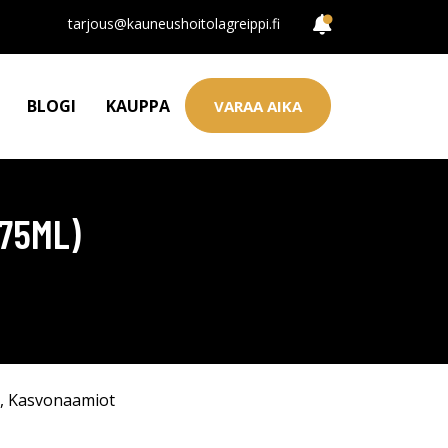
tarjous@kauneushoitolagreippi.fi
BLOGI
KAUPPA
VARAA AIKA
(75ML)
,
Kasvonaamiot