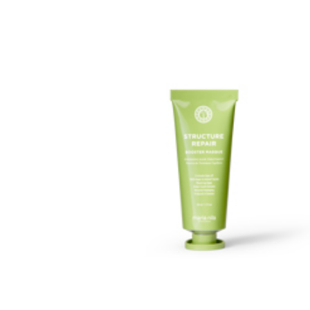
Erikoist
Sponsoriltamme
IdealofMeD K
Kaikki Idealof