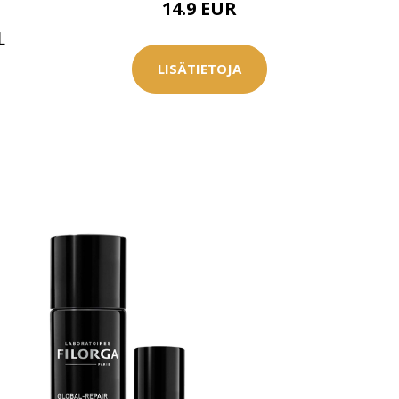
14.9 EUR
0 € toimenpiteistä, kun
varaat
L
.
LISÄTIETOJA