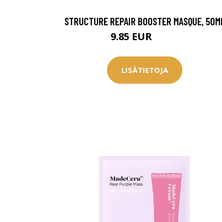
Saat myös -20
STRUCTURE REPAIR BOOSTER MASQUE, 50M
konsultaation
9.85 EUR
9.94 EUR
KATSO TARJOUS
LISÄTIETOJA