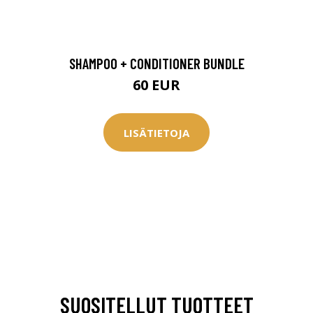
0 € toimenpiteistä, kun
varaat
.
SHAMPOO + CONDITIONER BUNDLE
60 EUR
LISÄTIETOJA
SUOSITELLUT TUOTTEET