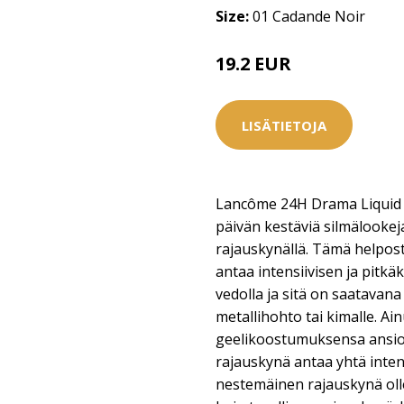
Size:
01 Cadande Noir
19.2 EUR
21.5 EUR
LISÄTIETOJA
Lancôme 24H Drama Liquid P
päivän kestäviä silmälookej
rajauskynällä. Tämä helpost
antaa intensiivisen ja pitkä
vedolla ja sitä on saatavana
metallihohto tai kimalle. Ai
geelikoostumuksensa ansio
rajauskynä antaa yhtä inten
nestemäinen rajauskynä ollen