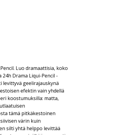
encil. Luo dramaattisia, koko
a 24h Drama Liqui-Pencil -
i levittyvä geelirajauskynä
kestoisen efektin vain yhdellä
 eri koostumuksilla: matta,
nutlaatuisen
sta tämä pitkäkestoinen
siivisen värin kuin
 silti yhtä helppo levittää