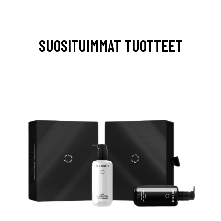
SUOSITUIMMAT TUOTTEET
arjous
auppa
MeDin tuotteet -20 %!