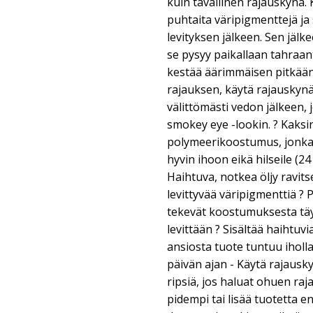
kuin tavallinen rajauskynä.
puhtaita väripigmenttejä ja 
levityksen jälkeen. Sen jälke
se pysyy paikallaan tahraant
kestää äärimmäisen pitkään.
rajauksen, käytä rajauskynä
välittömästi vedon jälkeen, 
smokey eye -lookin. ? Kaksi
polymeerikoostumus, jonka
hyvin ihoon eikä hilseile (2
Haihtuva, notkea öljy ravits
levittyvää väripigmenttiä ? 
tekevät koostumuksesta täy
levittään ? Sisältää haihtuvi
ansiosta tuote tuntuu ihol
päivän ajan - Käytä rajausk
ripsiä, jos haluat ohuen ra
pidempi tai lisää tuotetta 