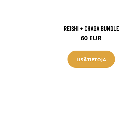
Saat myös -20
konsultaation
REISHI + CHAGA BUNDLE
60 EUR
KATSO TARJOUS
LISÄTIETOJA