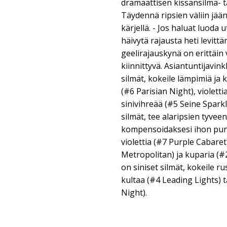
dramaattisen kissansilmä- ta
Täydennä ripsien väliin jää
kärjellä. - Jos haluat luoda
häivytä rajausta heti levitt
geelirajauskynä on erittäin
kiinnittyvä. Asiantuntijavink
silmät, kokeile lämpimiä ja k
(#6 Parisian Night), violetti
sinivihreää (#5 Seine Sparkle
silmät, tee alaripsien tyvee
kompensoidaksesi ihon pune
violettia (#7 Purple Cabaret)
Metropolitan) ja kuparia (#2
on siniset silmät, kokeile ru
kultaa (#4 Leading Lights) t
Night).