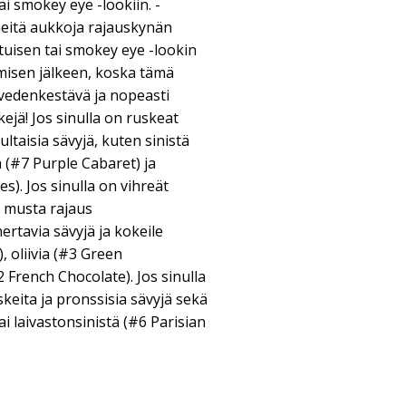
i smokey eye -lookiin. -
neitä aukkoja rajauskynän
 utuisen tai smokey eye -lookin
ämisen jälkeen, koska tämä
 vedenkestävä ja nopeasti
kejä! Jos sinulla on ruskeat
ultaisia sävyjä, kuten sinistä
a (#7 Purple Cabaret) ja
s). Jos sinulla on vihreät
n musta rajaus
rtavia sävyjä ja kokeile
, oliivia (#3 Green
 French Chocolate). Jos sinulla
skeita ja pronssisia sävyjä sekä
ai laivastonsinistä (#6 Parisian