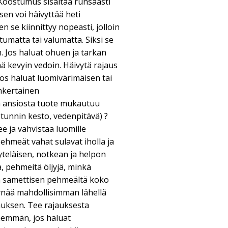
 Koostumus sisältää runsaasti
sen voi häivyttää heti
en se kiinnittyy nopeasti, jolloin
umatta tai valumatta. Siksi se
 Jos haluat ohuen ja tarkan
ä kevyin vedoin. Häivytä rajaus
jos haluat luomivärimäisen tai
nkertainen
 ansiosta tuote mukautuu
4 tunnin kesto, vedenpitävä) ?
ee ja vahvistaa luomille
Pehmeät vahat sulavat iholla ja
teläisen, notkean ja helpon
a, pehmeitä öljyjä, minkä
la samettisen pehmeältä koko
ynää mahdollisimman lähellä
jauksen. Tee rajauksesta
enemmän, jos haluat