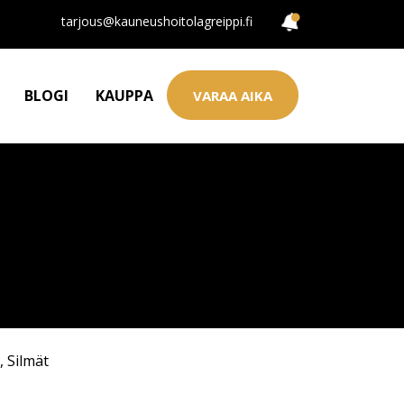
tarjous@kauneushoitolagreippi.fi
BLOGI
KAUPPA
VARAA AIKA
,
Silmät