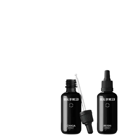
Erikoist
Sponsoriltamme
IdealofMeD K
Kaikki Idealof