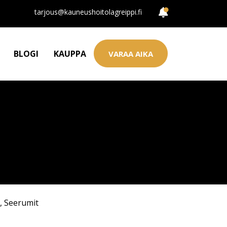
tarjous@kauneushoitolagreippi.fi
BLOGI
KAUPPA
VARAA AIKA
,
Seerumit