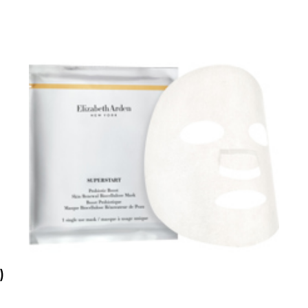
arjous
)
auppa
MeDin tuotteet -20 %!