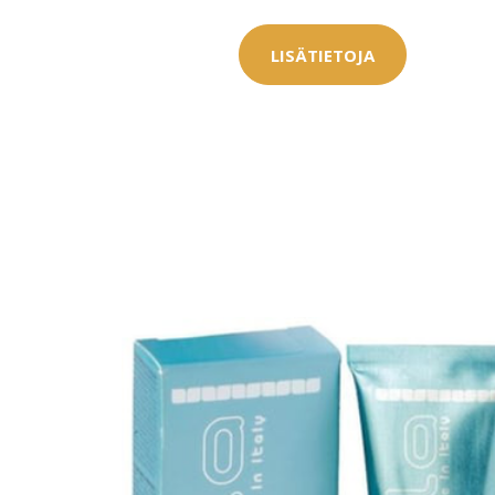
Saat myös -20
LISÄTIETOJA
konsultaation
KATSO TARJOUS