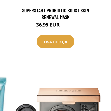
0 € toimenpiteistä, kun
varaat
SUPERSTART PROBIOTIC BOOST SKIN
.
RENEWAL MASK
36.95 EUR
48.96 EUR
LISÄTIETOJA