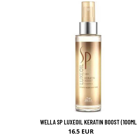
Erikoist
Sponsoriltamme
WELLA SP LUXEOIL KERATIN BOOST (100ML
IdealofMeD K
16.5 EUR
33.3 EUR
Kaikki Idealof