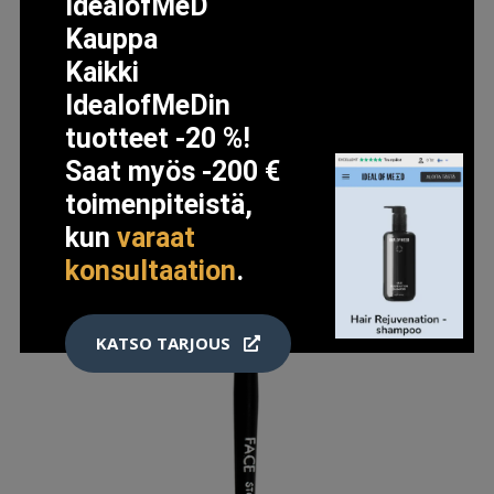
12 EUR
IdealofMeD
15.5 EUR
Kauppa
Kaikki
LISÄTIETOJA
IdealofMeDin
tuotteet -20 %!
Saat myös -200 €
toimenpiteistä,
kun
varaat
konsultaation
.
KATSO TARJOUS