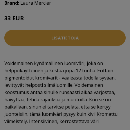
Brand:
Laura Mercier
33 EUR
LISÄTIETOJA
Voidemainen kynämallinen luomiväri, joka on
helppokäyttöinen ja kestää jopa 12 tuntia. Erittäin
pigmentoidut kromivärit - vaaleasta todella syvään,
levittyvät helposti silmäluomille. Voidemainen
koostumus antaa sinulle runsaasti aikaa varjostaa,
häivyttää, tehdä rajauksia ja muotoilla. Kun se on
paikallaan, sinun ei tarvitse pelätä, että se kertyy
juonteisiin, tämä luomiväri pysyy kuin kivi! Kromattu
viimeistely. Intensiivinen, kerrostettava väri.