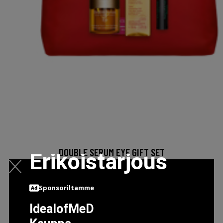
DOUBLE SERUM EYE GIFT SET
Erikoistarjous
72.45 EUR
72.95 EUR
Sponsoriltamme
LISÄTIETOJA
IdealofMeD