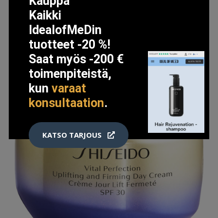
Kauppa
Kaikki
IdealofMeDin
tuotteet -20 %!
Saat myös -200 €
toimenpiteistä,
kun
varaat
konsultaation
.
KATSO TARJOUS