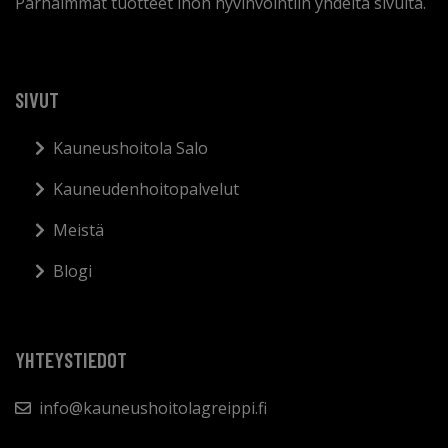
Parhaimmat tuotteet ihon hyvinvointiin yhdeltä sivulta.
SIVUT
Kauneushoitola Salo
Kauneudenhoitopalvelut
Meistä
Blogi
YHTEYSTIEDOT
info@kauneushoitolagreippi.fi