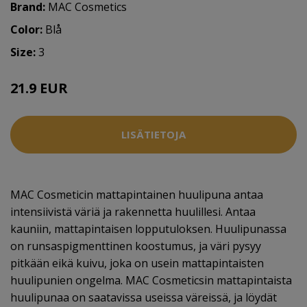
Brand:
MAC Cosmetics
Color:
Blå
Size:
3
21.9 EUR
LISÄTIETOJA
MAC Cosmeticin mattapintainen huulipuna antaa
intensiivistä väriä ja rakennetta huulillesi. Antaa
kauniin, mattapintaisen lopputuloksen. Huulipunassa
on runsaspigmenttinen koostumus, ja väri pysyy
pitkään eikä kuivu, joka on usein mattapintaisten
huulipunien ongelma. MAC Cosmeticsin mattapintaista
huulipunaa on saatavissa useissa väreissä, ja löydät