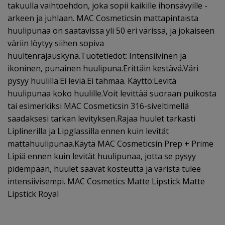
takuulla vaihtoehdon, joka sopii kaikille ihonsävyille -
arkeen ja juhlaan. MAC Cosmeticsin mattapintaista
huulipunaa on saatavissa yli 50 eri värissä, ja jokaiseen
väriin löytyy siihen sopiva
huultenrajauskynä.Tuotetiedot: Intensiivinen ja
ikoninen, punainen huulipuna.Erittäin kestävä.Väri
pysyy huulilla.Ei leviä.Ei tahmaa. Käyttö:Levitä
huulipunaa koko huulille.Voit levittää suoraan puikosta
tai esimerkiksi MAC Cosmeticsin 316-siveltimellä
saadaksesi tarkan levityksen.Rajaa huulet tarkasti
Liplinerilla ja Lipglassilla ennen kuin levität
mattahuulipunaa.Käytä MAC Cosmeticsin Prep + Prime
Lipiä ennen kuin levität huulipunaa, jotta se pysyy
pidempään, huulet saavat kosteutta ja väristä tulee
intensiivisempi. MAC Cosmetics Matte Lipstick Matte
Lipstick Royal