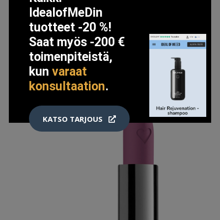
IdealofMeDin
11.9 EUR
tuotteet -20 %!
Saat myös -200 €
LISÄTIETOJA
toimenpiteistä,
kun
varaat
konsultaation
.
KATSO TARJOUS