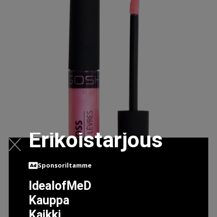
Erikoistarjous
Sponsoriltamme
IdealofMeD
Kauppa
Kaikki
GOSH LIP GLOSS 009