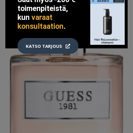
toimenpiteistä,
kun
varaat
konsultaation
.
KATSO TARJOUS