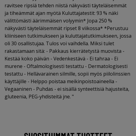
ravitsee ripsiä tehden niistä näkyvästi täyteläisemmät
ja tiheämmät ajan myötä Kuluttajatestit: 93 % näki
välittömästi äärimmäisen volyymin* Jopa 250 %
näkyvästi täyteläisemmät ripset 8 viikossa* *Perustuu
kliiniseen tutkimukseen ja kuluttajatutkimukseen, jossa
oli 30 osallistujaa. Tulos voi vaihdella. Miksi tulet
rakastamaan sitä: - Pakkaus kierrätetystä muovista -
Kestää koko päivän - Vedenkestävä - Ei tahraa - Ei
murene - Oftalmologisesti testattu - Dermatologisesti
testattu - Hellävarainen silmille, sopii myös piilolinssien
käyttäjille - Helppo poistaa meikinpoistoaineella -
Vegaaninen - Puhdas - ei sisällä synteettisiä hajusteita,
gluteenia, PEG-yhdisteitä jne. "
SUOSITUIMMAT TUOTTEET