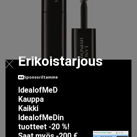
Erikoistarjous
Sponsoriltamme
IdealofMeD
LANCÔME HYPNOSE DRAMA
Kauppa
14.9 EUR
Kaikki
IdealofMeDin
tuotteet -20 %!
LISÄTIETOJA
Saat myös -200 €