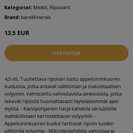
Kategoriat:
Meikit
,
Ripsivärit
Brand:
bareMinerals
13.5 EUR
LISÄTIETOJA
4,5 ml, Tuuhettava ripsiväri luotu appelsiininkuoren
kuiduista, jotka antavat välittömän ja maksimaalisen
volyymin. Valmistettu vahvistavista ainesosista, jotka
tekevät ripsistä huomattavasti täyteläisemmät ajan
myötä. - Kasvipohjainen harja kahdella värisäiliöllä
mahdollistaen kerrostettavan volyymiin -
Appelsiininkuoren kuidut tarttuvat ripsiin luoden
välitöntä volyymia - Mikroleväyhdiste vahvistaa ja