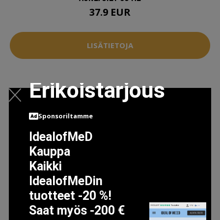
37.9 EUR
LISÄTIETOJA
Erikoistarjous
Sponsoriltamme
IdealofMeD
Kauppa
Kaikki
IdealofMeDin
tuotteet -20 %!
Saat myös -200 €