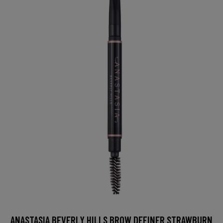
ANASTASIA BEVERLY HILLS BROW DEFINER STRAWBURN