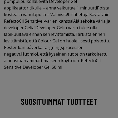
pumpulipuikollaLevitä Developer Gel
applikaattoritikulla – anna vaikuttaa 1 minuuttiPoista
kostealla vanulapulla – Valmista!Lisätietoja:Käytä vain
RefectoCil Sensitive -värien kanssa!Älä sekoita väriä ja
developer Geliä!Developer Gelin värin tulee olla
läpikuultava ennen sen levittämistä.Tarkista ennen
levittämistä, että Colour Gel on huolellisesti poistettu.
Rester kan påverka färgningsprocessen
negativt.Huomioi, että kyseinen tuote on tarkoitettu
ainoastaan ammattimaiseen käyttöön. RefectoCil
Sensitive Developer Gel 60 ml
SUOSITUIMMAT TUOTTEET