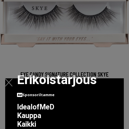
EYE CANDY SIGNATURE COLLECTION SKYE
Erikoistarjous
10.5 EUR
Sponsoriltamme
LISÄTIETOJA
IdealofMeD
Kauppa
Kaikki