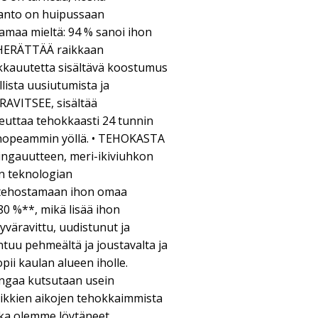
tanto on huipussaan
samaa mieltä: 94 % sanoi ihon
 HERÄTTÄÄ raikkaan
kauutetta sisältävä koostumus
lista uusiutumista ja
 RAVITSEE, sisältää
euttaa tehokkaasti 24 tunnin
 nopeammin yöllä. • TEHOKASTA
ingauutteen, meri-ikiviuhkon
n teknologian
t tehostamaan ihon omaa
0 %**, mikä lisää ihon
syväravittu, uudistunut ja
tuu pehmeältä ja joustavalta ja
ii kaulan alueen iholle.
ingaa kutsutaan usein
aikkien aikojen tehokkaimmista
ka olemme löytäneet.