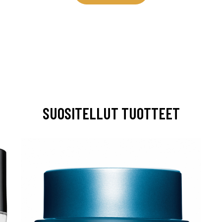
0 € toimenpiteistä, kun
varaat
.
SUOSITELLUT TUOTTEET