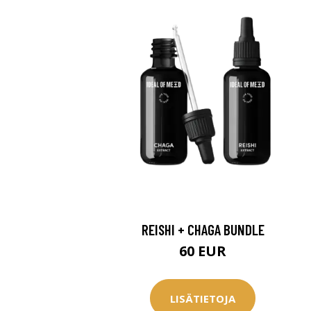
Erikoist
REISHI + CHAGA BUNDLE
60 EUR
Sponsoriltamme
IdealofMeD K
LISÄTIETOJA
Kaikki Idealof