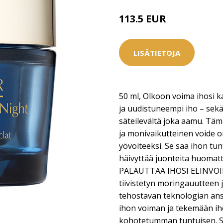
113.5 EUR
LISÄTIETOJA
50 ml, Olkoon voima ihosi k
ja uudistuneempi iho – sek
säteilevältä joka aamu. Tämä
ja monivaikutteinen voide on
yövoiteeksi. Se saa ihon tu
häivyttää juonteita huomatt
PALAUTTAA IHOSI ELINVOIM
tiivistetyn moringauutteen 
tehostavan teknologian ans
ihon voiman ja tekemään ih
kohotetumman tuntuisen. S