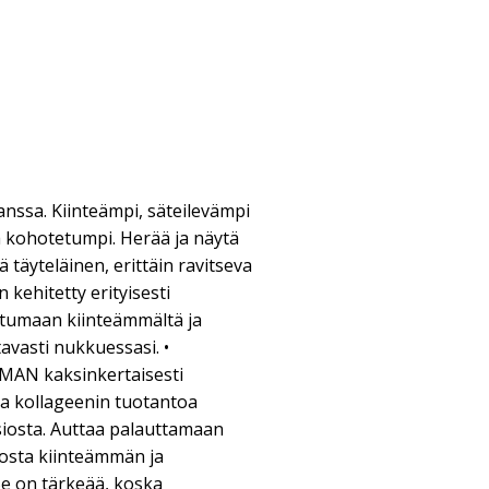
anssa. Kiinteämpi, säteilevämpi
ä kohotetumpi. Herää ja näytä
 täyteläinen, erittäin ravitseva
 kehitetty erityisesti
ntumaan kiinteämmältä ja
avasti nukkuessasi. •
AN kaksinkertaisesti
ja kollageenin tuotantoa
iosta. Auttaa palauttamaan
osta kiinteämmän ja
e on tärkeää, koska