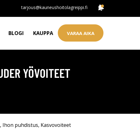
tarjous@kauneushoitolagreippi.fi
BLOGI
KAUPPA
VARAA AIKA
AUDER YÖVOITEET
,
Ihon puhdistus
,
Kasvovoiteet