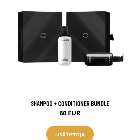
arjous
SHAMPOO + CONDITIONER BUNDLE
60 EUR
auppa
LISÄTIETOJA
MeDin tuotteet -20 %!