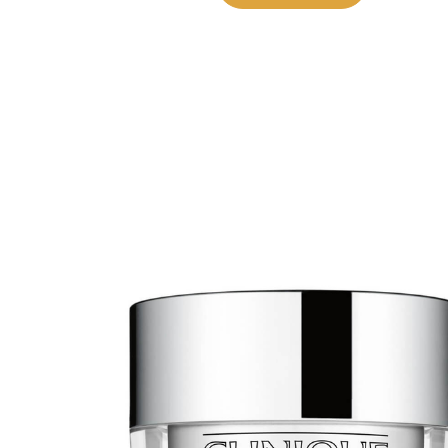
Saat myös -20
konsultaation
KATSO TARJOUS