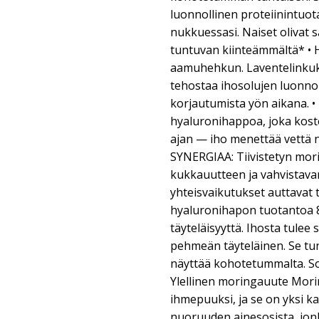
luonnollinen proteiinintuo
nukkuessasi. Naiset olivat 
tuntuvan kiinteämmältä* •
aamuhehkun. Laventelinkuk
tehostaa ihosolujen luonnol
korjautumista yön aikana. •
hyaluronihappoa, joka kost
ajan — iho menettää vettä
SYNERGIAA: Tiivistetyn mor
kukkauutteen ja vahvistava
yhteisvaikutukset auttava
hyaluronihapon tuotantoa 8
täyteläisyyttä. Ihosta tulee 
pehmeän täyteläinen. Se tun
näyttää kohotetummalta. Sop
Ylellinen moringauute Mor
ihmepuuksi, ja se on yksi k
nuoruuden ainesosista, jon