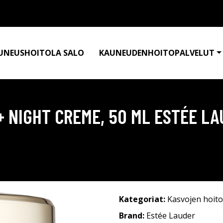
UNEUSHOITOLA SALO
KAUNEUDENHOITOPALVELUT
+ NIGHT CREME, 50 ML ESTÉE L
Kategoriat:
Kasvojen hoito
Brand:
Estée Lauder