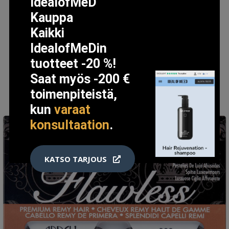
12.5 EUR
IdealofMeD
Kauppa
Kaikki
LISÄTIETOJA
IdealofMeDin
tuotteet -20 %!
Saat myös -200 €
toimenpiteistä,
kun
varaat
konsultaation
.
KATSO TARJOUS