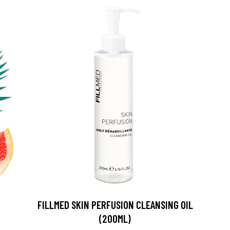
arjous
FILLMED SKIN PERFUSION CLEANSING OIL
auppa
(200ML)
MeDin tuotteet -20 %!