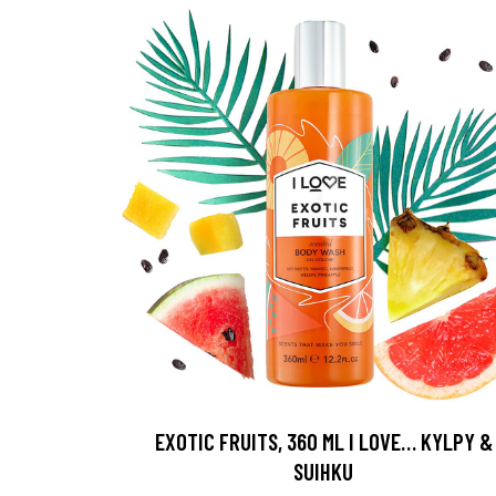
Erikoist
Sponsoriltamme
EXOTIC FRUITS, 360 ML I LOVE… KYLPY &
IdealofMeD K
SUIHKU
Kaikki Idealof