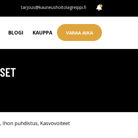
tarjous@kauneushoitolagreippi.fi
BLOGI
KAUPPA
VARAA AIKA
KSET
,
Ihon puhdistus
,
Kasvovoiteet