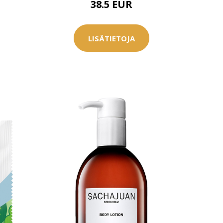
38.5 EUR
0 € toimenpiteistä, kun
varaat
.
LISÄTIETOJA