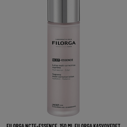
FILORGA NCTF-ESSENCE, 150 ML FILORGA KASVOVEDET