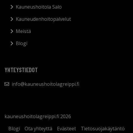
Kauneushoitola Salo
Kauneudenhoitopalvelut
Meistä
Blogi
YHTEYSTIEDOT
info@kauneushoitolagreippi.fi
kauneushoitolagreippi.fi 2026
Blogi
Ota yhteyttä
Evästeet
Tietosuojakäytäntö