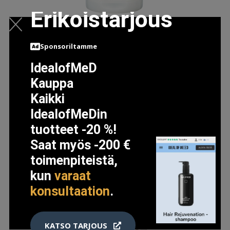
Erikoistarjous
HAVE A ORANGE CLEANSING FOAM, 150 ML IT'S SKIN
IHONPUHDISTUS
Sponsoriltamme
5.95 EUR
IdealofMeD
Kauppa
LISÄTIETOJA
Kaikki
IdealofMeDin
tuotteet -20 %!
Saat myös -200 €
toimenpiteistä,
kun
varaat
konsultaation
.
KATSO TARJOUS