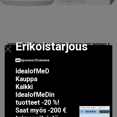
Erikoistarjous
ANNEMARIE BÖRLIND LL REGENERATION EYE WRINKLE
CREAM 30 ML
31.9 EUR
Sponsoriltamme
IdealofMeD
LISÄTIETOJA
Kauppa
Kaikki
IdealofMeDin
tuotteet -20 %!
Saat myös -200 €