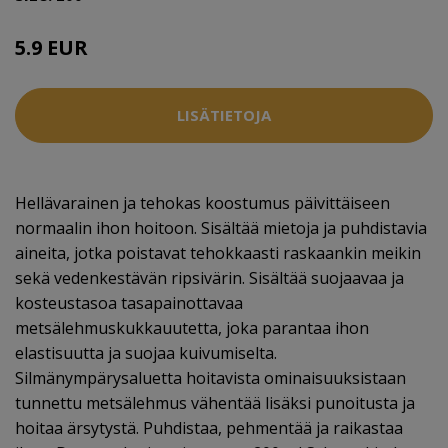
5.9 EUR
LISÄTIETOJA
Hellävarainen ja tehokas koostumus päivittäiseen
normaalin ihon hoitoon. Sisältää mietoja ja puhdistavia
aineita, jotka poistavat tehokkaasti raskaankin meikin
sekä vedenkestävän ripsivärin. Sisältää suojaavaa ja
kosteustasoa tasapainottavaa
metsälehmuskukkauutetta, joka parantaa ihon
elastisuutta ja suojaa kuivumiselta.
Silmänympärysaluetta hoitavista ominaisuuksistaan
tunnettu metsälehmus vähentää lisäksi punoitusta ja
hoitaa ärsytystä. Puhdistaa, pehmentää ja raikastaa