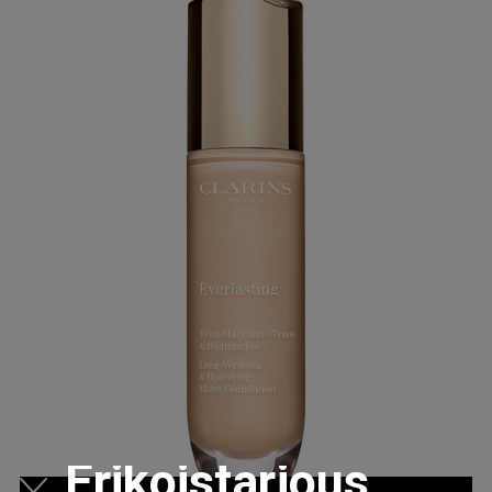
Erikoistarjous