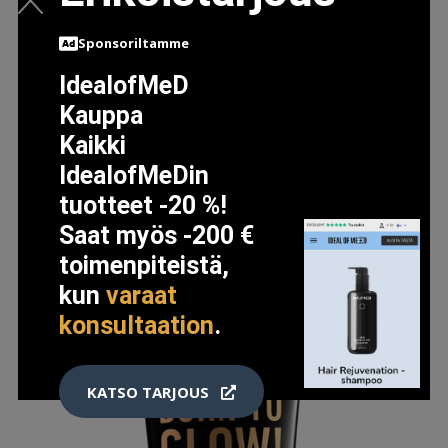
EVERLASTING FOUNDATION, 30 ML CLARINS
Sponsoriltamme
MEIKKIVOIDE
43.95 EUR
IdealofMeD
Kauppa
Kaikki
LISÄTIETOJA
IdealofMeDin
tuotteet -20 %!
Saat myös -200 €
toimenpiteistä,
kun
varaat
konsultaation
.
KATSO TARJOUS